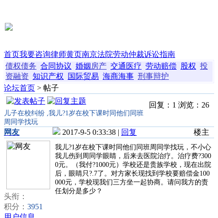
首页
我要咨询
律师黄页
南京法院
劳动仲裁
诉讼指南
债权债务
合同协议
婚姻
房产
交通
医疗
劳动
赔偿
股权
投
资融资
知识产权
国际贸易
海商海事
刑事辩护
论坛首页
> 帖子
回复：1 浏览：26
儿子在校纠纷 ,我儿?1岁在校下课时同他们同班
周同学找玩
网友
2017-9-5 0:33:38 |
回复
楼主
我儿?1岁在校下课时同他们同班周同学找玩，不小心
我儿伤到周同学眼睛，后来去医院治疗。治疗费?300
0元。（我付?1000元）学校还是贵族学校，现在出院
后，眼睛只?.7了。对方家长现找到学校要赔偿金100
000元，学校现我们三方坐一起协商。请问我方的责
任划分是多少？
头衔：
积分：
3951
用户信息