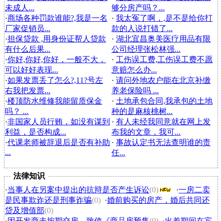
未成人...
够分房产吗？...
·
商场各种罚款谁能?,我是一名
·
我太冤了啊，,是不是给你打
厂家促销员...
款的人说打错了...
·
担保贷款 ,用身份证帮人贷款
·
湖北宜昌奥美医疗用品有限
有什么后果...
公司经理张松林强...
·
你好,你好,你好，一般不大，
·
工伤误工费,工伤误工费不愿
可以好好表现...
意赔怎么办...
·
如果发票丢了怎么?,11?号左
·
请问外地农户能在北京补缴
右我把发票...
养老保险吗 ...
·
楼顶防水维修我能留质保金
·
土地承包合同,我承包的土地
吗？ ...
种的是麻核桃树...
·
非国家人员行贿，如没有谋到
·
有人未经我同意就在网上发
利益，是否构成...
布我的文章，我可...
·
代课老师被辞退后是否有补助
·
事故认定书无法查明谁的责
...
任...
法律知识
·
当事人在另案中提出的抗辩是否产生诉讼
(0)
·
一房二卖
是民事欺诈还是刑事诈骗
(0)
·
婚前购买的房产，婚后共同还
贷及增值部
(0)
·
因开发商未按期交房，致使《商品房预售
(0)
·
出差期间在宾