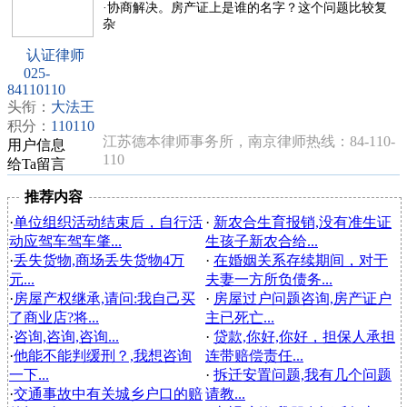
·协商解决。房产证上是谁的名字？这个问题比较复
杂
认证律师
025-
84110110
头衔：
大法王
积分：
110110
江苏德本律师事务所，南京律师热线：84-110-
用户信息
110
给Ta留言
推荐内容
·
单位组织活动结束后，自行活
·
新农合生育报销,没有准生证
动应驾车驾车肇...
生孩子新农合给...
·
丢失货物,商场丢失货物4万
·
在婚姻关系存续期间，对于
元...
夫妻一方所负债务...
·
房屋产权继承,请问:我自己买
·
房屋过户问题咨询,房产证户
了商业店?将...
主已死亡...
·
咨询,咨询,咨询...
·
贷款,你好,你好，担保人承担
·
他能不能判缓刑？,我想咨询
连带赔偿责任...
一下...
·
拆迁安置问题,我有几个问题
·
交通事故中有关城乡户口的赔
请教...