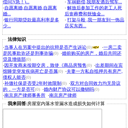
偿问?(急！)...
·
车祸赔偿,我朋友酒后驾车...
·
自愿离婚,自愿离婚,自愿离
·
解放后参加工作的老工人死
婚...
后丧葬费和抚恤金...
·
银行同期贷款最高利率是多
·
打架斗殴 ,我一朋友到一饰品
少...
店买东西...
法律知识
·
当事人在另案中提出的抗辩是否产生诉讼
(0)
·
一房二卖
是民事欺诈还是刑事诈骗
(0)
·
婚前购买的房产，婚后共同还
贷及增值部
(0)
·
因开发商未按期交房，致使《商品房预售
(0)
·
出差期间在宾
馆睡觉突发疾病死亡是否属
(0)
·
夫妻一方私自抵押共有房产,
债权人能否
(0)
·
补缴社保是否受2年时效限制
(0)
·
双方对合同效力均无异议
的，一方是否可
(0)
·
婚内财产协议可以撤销吗
(0)
·
南京房产律师事务所
·
南京房产律师
我来回答
:房屋室内落水管漏水造成损失如何计算