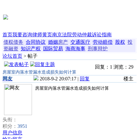
首页
我要咨询
律师黄页
南京法院
劳动仲裁
诉讼指南
债权债务
合同协议
婚姻
房产
交通
医疗
劳动
赔偿
股权
投
资融资
知识产权
国际贸易
海商海事
刑事辩护
论坛首页
> 帖子
回复：1 浏览：29
房屋室内落水管漏水造成损失如何计算
网友
2018-9-2 20:07:17 |
回复
楼主
房屋室内落水管漏水造成损失如何计算
头衔：
积分：
3951
用户信息