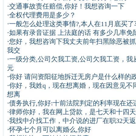
·
交通事故责任赔偿,你好！我想咨询一下
·
全权代理费用是多少？
·
一般怎么处理这类事情?,本人在11月底买了
·
如果有录音证据 上法庭的话 有多少几率免
·
您好，我想咨询下我丈夫前年扫黑除恶被抓
我交
·
一级分类,公司欠我工资,公司欠我工资，我从
元
·
你好 请问资阳征地拆迁无房户是什么样的
·
你好，我姓q，现在想离婚，现在因意见不
想离
·
债务执行,你好:十前法院判定的利率现在还
·
律师你好，我在网上贷款，是七天和十四天
·
我找中介找工作，中介说的进厂在职32天返费
·
怀孕七个月可以离婚么,你好