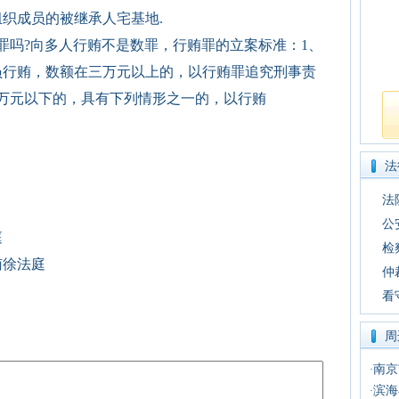
织成员的被继承人宅基地.
罪吗?向多人行贿不是数罪，行贿罪的立案标准：1、
员行贿，数额在三万元以上的，以行贿罪追究刑事责
万元以下的，具有下列情形之一的，以行贿
法
法
公
庭
检
南徐法庭
仲
看
周
南京
·
滨海
·