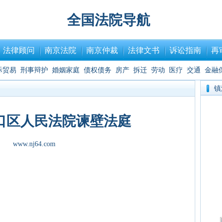
全国法院导航
法律顾问
南京法院
南京仲裁
法律文书
诉讼指南
再
际贸易
刑事辩护
婚姻家庭
债权债务
房产
拆迁
劳动
医疗
交通
金融
镇
口区人民法院谏壁法庭
www.nj64.com