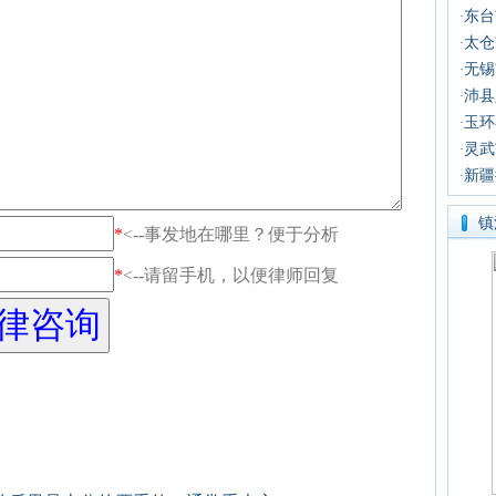
东台
·
太仓
·
无锡
·
沛县
·
玉环
·
灵武
·
新疆
·
镇
*
<--事发地在哪里？便于分析
*
<--请留手机，以便律师回复