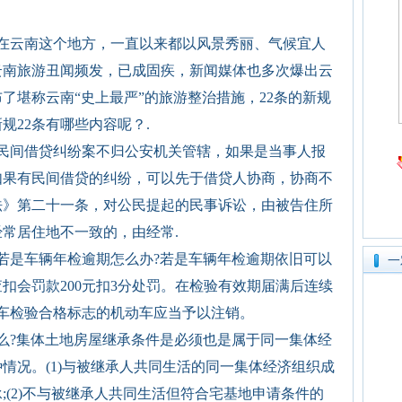
？在云南这个地方，一直以来都以风景秀丽、气候宜人
云南旅游丑闻频发，已成固疾，新闻媒体也多次爆出云
了堪称云南“史上最严”的旅游整治措施，22条的新规
规22条有哪些内容呢？.
民间借贷纠纷案不归公安机关管辖，如果是当事人报
如果有民间借贷的纠纷，可以先于借贷人协商，协商不
法》第二十一条，对公民提起的民事诉讼，由被告住所
常居住地不一致的，由经常.
若是车辆年检逾期怎么办?若是车辆年检逾期依旧可以
一
扣会罚款200元扣3分处罚。在检验有效期届满后连续
车检验合格标志的机动车应当予以注销。
么?集体土地房屋继承条件是必须也是属于同一集体经
情况。(1)与被继承人共同生活的同一集体经济组织成
;(2)不与被继承人共同生活但符合宅基地申请条件的