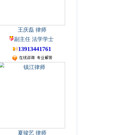
王庆磊 律师
副主任 法学学士
13913441761
夏骏艺 律师