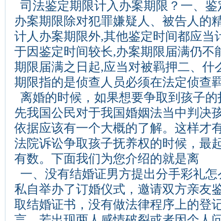
司法鉴定期限计入办案期限？一、鉴
办案期限除对犯罪嫌疑人、被告人的
计人办案期限外,其他鉴定时间都应当
于因鉴定时间较长,办案期限届满仍不
期限届满之日起,应当对被羁押二、什
期限指的是侦查人员必须在法定侦查羁
离婚的时候，如果想要争取到孩子的
先我国公民对于我国婚姻法当中判决
依据应该有一个大概的了解。这样才
法院诉讼争取孩子抚养权的时候，最
有数。下面我们为您介绍的就是离
一、没有结婚证男方提出分手彩礼怎
私自举办了订婚仪式，邀请双方亲友
取结婚证书，没有做法律程序上的登
言，若出现两人感情破裂或者因个人