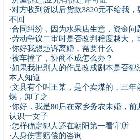
·
对方收到货以后货款3820元不给我
不回
·
合同纠纷，因为水果店生意，资金问
·
劳动争议二审时是否改判程度越大，
·
你好我想起诉离婚，需要什么
·
被车撞了，协商不成怎么办？
·
如果我把别人的作品改成剧本是否犯
本人知道
·
文县有个叫王某，是个卖煤的，三年
煤，卸了之
·
你好，我是80后在家乡务农未婚，前
认识一女子
·
怎样确定犯人还在朝阳第一看守所
·
人身伤害赔偿的咨询