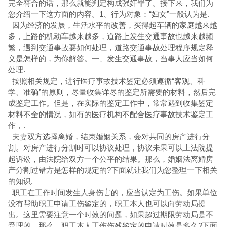
完全符合的话，那么就能判定构成强奸罪了。接下来，我们为
您介绍一下这方面的内容。1、行为对象：“妇女”一般认为是.
因为经济的发展，生活水平的改善，买得起车辆的家庭越来越
多，上路的机动车越来越多，道路上发生交通事故也越来越频
繁，遇到交通事故要如何处理，道路交通事故处理程序规定释
义是怎样的，为你解答。一、发生交通事故，当事人应当如何
处理.
按照相关规定，进行医疗事故技术鉴定必须遵循“客观、科
学、准确”的原则，尽量收集详尽的鉴定所需要的材料，然后完
成鉴定工作。但是，在实际的鉴定工作中，常常遇到收集鉴定
材料不全的情况，如有的医疗机构不配合医疗事故技术鉴定工
作，.
夫妻双方选择离婚，结束婚姻关系，会对共同的房产进行分
割。对房产进行分割时可以协议处理，协议未果可以上法院提
起诉讼，由法院给双方一个公平的结果。那么，婚姻法离婚房
产分割过错方是怎样的规定的?下面就让我们为您整理一下相关
的知识.
职工在工作时间发生人身伤害的，应当认定为工伤。如果单位
没有帮助职工申请工伤鉴定的，职工本人也可以向劳动局提
出。这里需要注意一个时效的问题，如果超过期限劳动局是不
受理的。那么，职工本人工伤伤残鉴定的申请时效是多久?下面