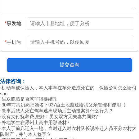
*
事发地:
*
手机号:
法律咨询：
·
机动车被保险人，本人本车在车外造成死亡的，保险公司怎么赔付
san
·
生双胞胎是否就非得要结扎
·
30年前我奶奶把她名下037亩土地赠送给我父亲管理和使用（
·
肇事后致人死亡驾车逃离现场后主动投案算什么行为？
·
没有支付抚养费,您好！男女双方无夫妻共同财产
·
外地学生在涿州上高中用那些材?
·
本人于前几迁入一地，当时迁入时农村队长说外迁人员不分农村大
队财产，并与本人签字立