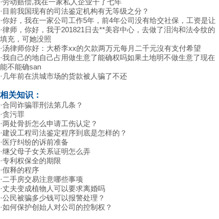
·
劳动赔偿,我在一家私人企业干了七年
·
目前我国现有的司法鉴定机构有无等级之分？
·
你好，我在一家公司工作5年，前4年公司没有给交社保，工资是让
·
律师，你好，我于201821日去**美容中心，去做了泪沟和法令纹的
填充，可她没照
·
汤律师你好：大桥李xx的欠款两万元每月二千元沒有支付希望
·
我自己的地自己占用做生意了能确权吗如果土地明不做生意了现在
能不能确san
·
几年前在洪城市场的货款被人骗了不还
相关知识：
·
合同诈骗罪刑法第几条？
·
贪污罪
·
两处骨折怎么申请工伤认定？
·
建设工程司法鉴定程序到底是怎样的？
·
医疗纠纷的诉前准备
·
继父母子女关系证明怎么弄
·
专利权保全的期限
·
假释的程序
·
二手房交易注意哪些事项
·
丈夫变成植物人可以要求离婚吗
·
公民被骗多少钱可以报警处理？
·
如何保护创始人对公司的控制权？