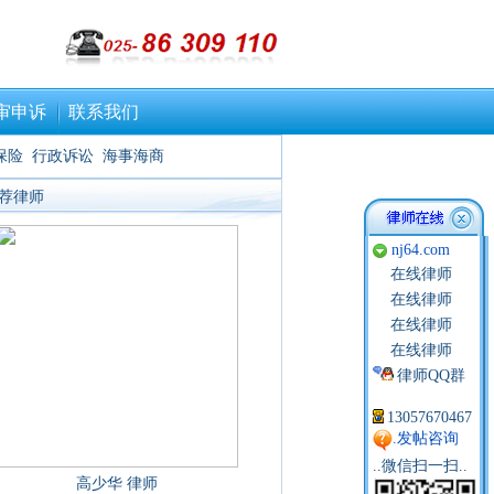
审申诉
联系我们
保险
行政诉讼
海事海商
荐律师
nj64.com
在线律师
在线律师
在线律师
在线律师
律师QQ群
13057670467
.发帖咨询
..微信扫一扫..
高少华 律师