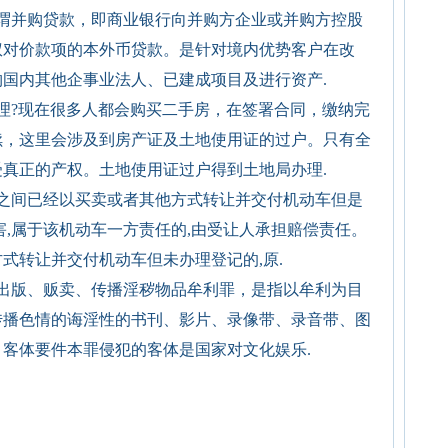
谓并购贷款，即商业银行向并购方企业或并购方控股
权对价款项的本外币贷款。是针对境内优势客户在改
国内其他企事业法人、已建成项目及进行资产.
理?现在很多人都会购买二手房，在签署合同，缴纳完
续，这里会涉及到房产证及土地使用证的过户。只有全
真正的产权。土地使用证过户得到土地局办理.
人之间已经以买卖或者其他方式转让并交付机动车但是
害,属于该机动车一方责任的,由受让人承担赔偿责任。
式转让并交付机动车但未办理登记的,原.
出版、贩卖、传播淫秽物品牟利罪，是指以牟利为目
传播色情的诲淫性的书刊、影片、录像带、录音带、图
客体要件本罪侵犯的客体是国家对文化娱乐.