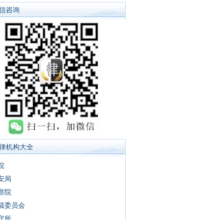
信咨询
律机构大全
院
安局
察院
裁委员会
守所