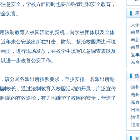
要注意安全，学校方面同时也要加强管理和安全教育，
安全负责。
周
大余
·
用法制教育入校园活动的契机，向学校团体以及全体
南昌
·
奉新
·
了近年来公安派出所在打击、防范、整治校园周边环境
南昌
·
传画册，进行现场发放，在校学生填写民意调查表以及
宜丰
·
，以进一步改善公安工作
。
东乡
·
热
，该分局各派出所按照要求，至少安排一名派出所副
惠州
·
制副校长，通过法制教育入校园活动的开展，广泛宣传
亳州
·
和问题的有效途径，有力地维护了校园的安全，营造了
嘉兴
·
日照
·
洪泽
·
福清
·
专