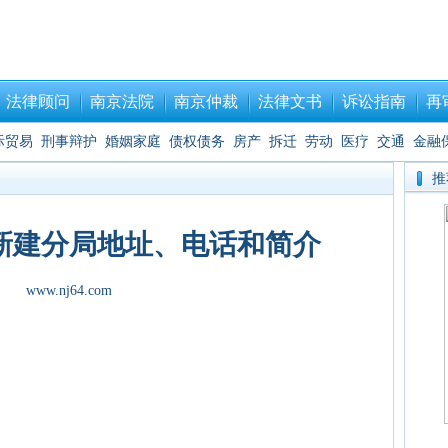
法律顾问
南京法院
南京仲裁
法律文书
诉讼指南
再
际贸易
刑事辩护
婚姻家庭
债权债务
房产
拆迁
劳动
医疗
交通
金融
推
新建分局地址、电话和简介
www.nj64.com