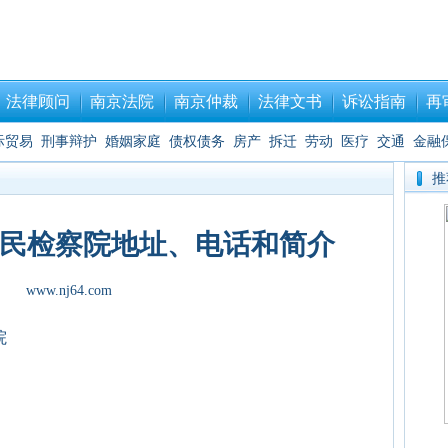
法律顾问
南京法院
南京仲裁
法律文书
诉讼指南
再
际贸易
刑事辩护
婚姻家庭
债权债务
房产
拆迁
劳动
医疗
交通
金融
推
民检察院地址、电话和简介
www.nj64.com
院