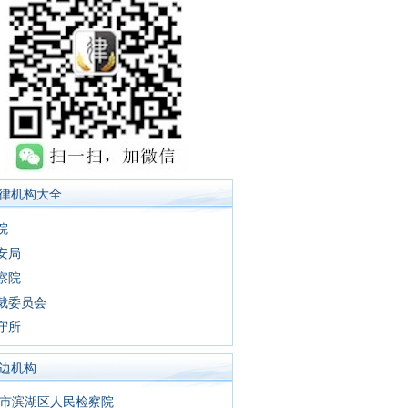
律机构大全
院
安局
察院
裁委员会
守所
边机构
市滨湖区人民检察院