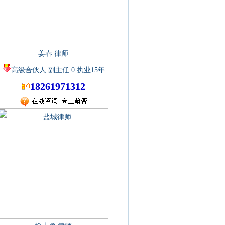
姜春 律师
高级合伙人 副主任 0 执业15年
18261971312