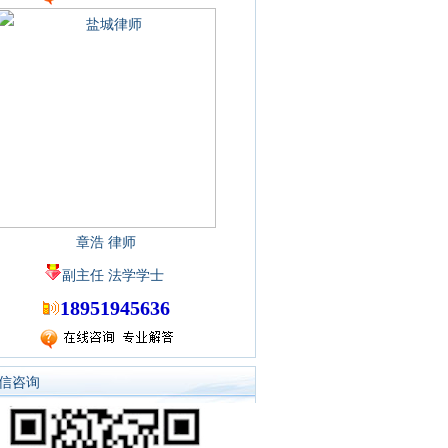
章浩 律师
副主任 法学学士
18951945636
信咨询