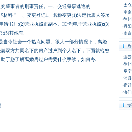
太仓
·
究肇事者的刑事责任。一、交通肇事逃逸的.
南京
·
材料？一、变更登记1、名称变更(1)法定代表人签署
徐州
·
书》;(2)营业执照正副本、IC卡(电子营业执照);(3)
丹阳
·
(5)其他有.
南京
·
是当今社会一个热点问题。很大一部分情况下，离婚
热
夫妻双方共同名下的房产过户到个人名下，下面就给您
连云
·
助于您了解离婚房过户需要什么手续，如何办.
徐州
·
阜宁
·
沛县
·
宿迁
·
海门
·
院
专