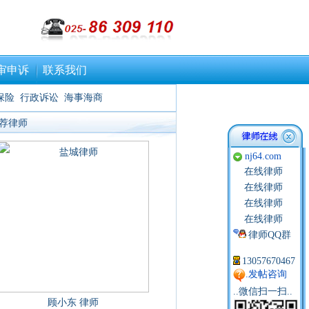
审申诉
联系我们
保险
行政诉讼
海事海商
荐律师
nj64.com
在线律师
在线律师
在线律师
在线律师
律师QQ群
13057670467
.发帖咨询
..微信扫一扫..
顾小东 律师