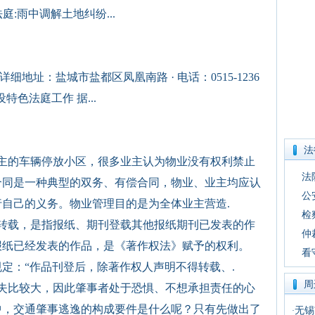
法庭:雨中调解土地纠纷...
地址：盐城市盐都区凤凰南路 · 电话：0515-1236
建设特色法庭工作 据...
法
主的车辆停放小区，很多业主认为物业没有权利禁止
法
合同是一种典型的双务、有偿合同，物业、业主均应认
公
自己的义务。物业管理目的是为全体业主营造.
检
转载，是指报纸、期刊登载其他报纸期刊已发表的作
仲
报纸已经发表的作品，是《著作权法》赋予的权利。
看
定：“作品刊登后，除著作权人声明不得转载、.
周
失比较大，因此肇事者处于恐惧、不想承担责任的心
中，交通肇事逃逸的构成要件是什么呢？只有先做出了
无锡
·