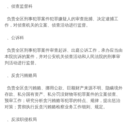
、侦查监督科
负责全区刑事犯罪案件犯罪嫌疑人的审查批捕、决定逮捕工
作，对侦查机关的立案、侦查活动进行监督
。
、公诉科
负责全区刑事犯罪案件审查起诉、出庭公诉工作，承办应当由
本院抗诉的案件，并对公安机关侦查活动和人民
法院
的刑事审
判活动进行监督。
、反贪污贿赂局
负责全区贪污贿赂、挪用公款、巨额财产来源不明、隐瞒境外
存款、私分国有资产、私分罚没财物等犯罪案件的立案侦查、
预审工作；研究分析贪污贿赂等犯罪的特点、规律，提出惩治
对策；贯彻执行反贪污贿赂检察业务工作细则、规定。
、反渎职侵权局