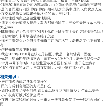
·
南京富二代*妻案-内幕细节跟踪报道：被告一审被判死缓
·
我与2019年在原公司内部调动，由之前的物流部门调动到市场部
·
居间合同履行问题,你好,你好,请问,期房交易中,居间人向卖房人支
·
在交易猫购买游戏账号价格4200元，被找回，
·
用地性质为商业金融业用地期限
·
朋友执业医师找人替考，双方都被拘留了，已经五天还没放出来，
怎么san
·
郎律师你好：你是平正的吧！你们上班没有！去你店能找到你吗？
·
借款时银行卡号填错被冻结了怎么
·
拖欠工资怎么办？但是不知道工厂的厂名字，老板名字也不知道，
有
·
怎样知道亲属服刑时间
·
我在2019年1120号在镇江丹徒区，我是一名驾驶员，因在
·
你好，结婚四年感情不合，育有一女1岁8个月，房子是我公公名
·
12月24号下午3点57去新北区洛克公园打篮球，由于它室内有
·
我的挡案在黑龙江，户口在沈阳，办失业证在那办好，急
相关知识：
·
房产加名的规定具体是怎样的
·
民间借贷利息偿还的方式是什么
·
如何保障食品安全问题,购买食品应注意的问题 这几年食品安全
·
小产权房可以诉讼保全吗？
·
在进行房屋转租的时候，当事人一般都是会签订一份转租合同的，
而