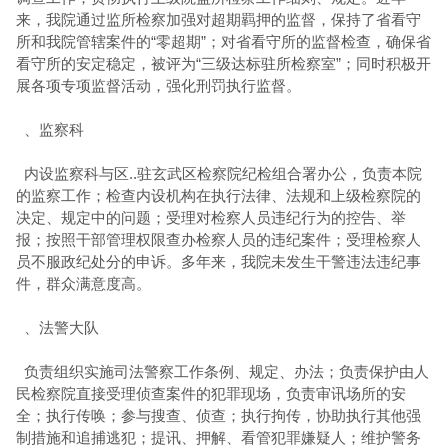
来，我院通过监所检察加强对超期羁押的监督，保持了省
看守
所
和我院
管辖
案件的“零超期”；对省
看守所
的监督检查，确保省
看守所
的安定稳定，被评为“三级达标驻所检察室”；同时积极开
展各项专项监督活动，强化刑罚执行监督。
、监察科
内设监察科与区..驻玄武区检察院纪检组合署办公，负责本院
的监察工作；检查内设机构在执行法律、法规和上级检察院的
决定、规定中的问题；受理对检察人员违纪行为的控告、举
报；按照干部管理权限查办检察人员的违纪案件；受理检察人
员不服政纪处分的申诉。多年来，我院未发生干警违法违纪事
件，群众满意度高
。
、法警大队
负责组织实施司法警察工作条例、规定、办法；负责保护由人
民检察院直接受理侦查案件的犯罪现场，负责审讯场所的安
全；执行传唤；参与搜查、侦查；执行拘传，协助执行其他强
制措施和追捕逃犯；提讯、押解、看管犯罪嫌疑人；维护警务