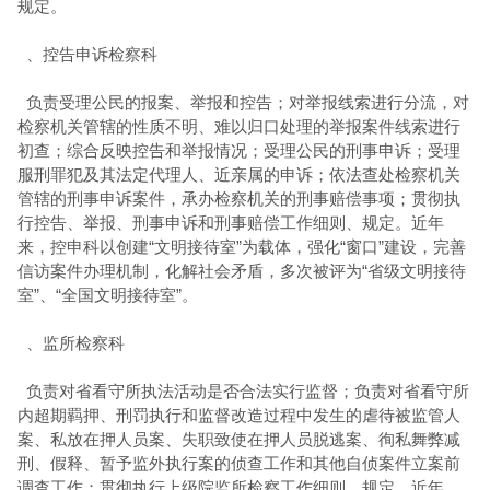
规定。
、控告申诉检察科
负责受理公民的报案、举报和控告；对举报线索进行分流，对
检察机关
管辖
的性质不明、难以归口处理的举报案件线索进行
初查；综合反映控告和举报情况；受理公民的刑事申诉；受理
服刑罪犯及其法定代理人、近亲属的申诉；依法查处检察机关
管辖
的刑事申诉案件，承办检察机关的刑事赔偿事项；贯彻执
行控告、举报、刑事申诉和刑事赔偿工作细则、规定。近年
来，控申科以创建“文明接待室”为载体，强化“窗口”建设，完善
信访案件办理机制，化解社会矛盾，多次被评为“省级文明接待
室”、“全国文明接待室”
。
、监所检察科
负责对省
看守所
执法活动是否合法实行监督；负责对省
看守所
内超期羁押、刑罚执行和监督改造过程中发生的虐待被监管人
案、私放在押人员案、失职致使在押人员脱逃案、徇私舞弊减
刑、假释、暂予监外执行案的侦查工作和其他自侦案件立案前
调查工作；贯彻执行上级院监所检察工作细则、规定
。近年