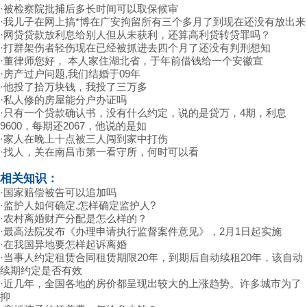
·
被检察院批捕后多长时间可以取保候审
·
我儿子在网上搞*博在广安拘留所有三个多月了到现在还没有放出来
·
网贷贷款放利息给别人但从未获利，还算高利贷转贷罪吗？
·
打群架伤者轻伤现在已经被抓进去四个月了还没有判刑想知
·
董律师您好， 本人家住湖北省，于年前借钱给一个安徽宣
·
房产过户问题,我们结婚于09年
·
他投了拾万块钱，我投了三万多
·
私人修的房屋能分户办证吗
·
只有一个贷款确认书，没有什么约定，说的是贷万，4期，利息
9600，每期还2067，他说的是如
·
家人在晚上十点被三人闯到家中打伤
·
找人，关在南昌市第一看守所，何时可以看
相关知识：
·
国家赔偿被告可以追加吗
·
监护人如何确定,怎样确定监护人?
·
农村离婚财产分配是怎么样的？
·
最高法院发布《办理申请执行监督案件意见》，2月1日起实施
·
在我国异地要怎样起诉离婚
·
当事人约定租赁合同租赁期限20年，到期后自动续租20年，该自动
续期约定是否有效
·
近几年，全国各地的房价都呈现出较大的上涨趋势。许多城市为了
抑