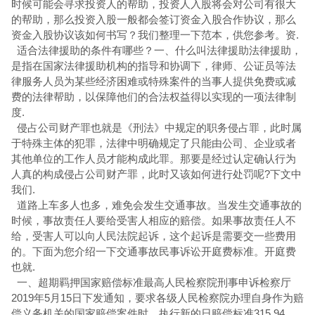
时候可能会寻求投资人的帮助，投资人入股将会对公司有很大
的帮助，那么投资入股一般都会签订资金入股合作协议，那么
资金入股协议该如何书写？我们整理一下范本，供您参考。资.
适合法律援助的条件有哪些？一、什么叫法律援助法律援助，
是指在国家法律援助机构的指导和协调下，律师、公证员等法
律服务人员为某些经济困难或特殊案件的当事人提供免费或减
费的法律帮助，以保障他们的合法权益得以实现的一项法律制
度.
侵占公司财产罪也就是《刑法》中规定的职务侵占罪，此时属
于特殊主体的犯罪，法律中明确规定了只能由公司、企业或者
其他单位的工作人员才能构成此罪。那要是经过认定确认行为
人真的构成侵占公司财产罪，此时又该如何进行处罚呢?下文中
我们.
道路上车多人也多，难免会发生交通事故。当发生交通事故的
时候，事故责任人要给受害人相应的赔偿。如果事故责任人不
给，受害人可以向人民法院起诉，这个起诉是需要交一些费用
的。下面为您介绍一下交通事故民事诉讼开庭费标准。开庭费
也就.
一、超期羁押国家赔偿标准最高人民检察院刑事申诉检察厅
2019年5月15日下发通知，要求各级人民检察院办理自身作为赔
偿义务机关的国家赔偿案件时，执行新的日赔偿标准315.94