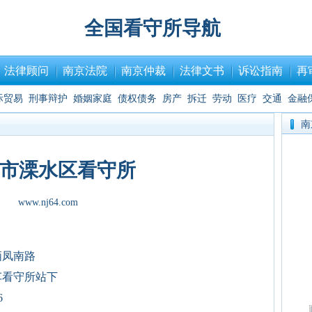
全国看守所导航
法律顾问
南京法院
南京仲裁
法律文书
诉讼指南
再
际贸易
刑事辩护
婚姻家庭
债权债务
房产
拆迁
劳动
医疗
交通
金融
南
市溧水区看守所
www.nj64.com
栖凤南路
车看守所站下
6