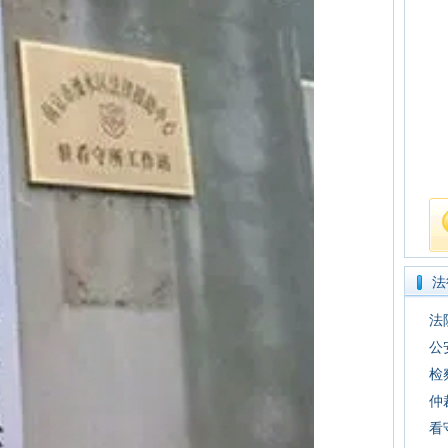
法
法
公
检
仲
看