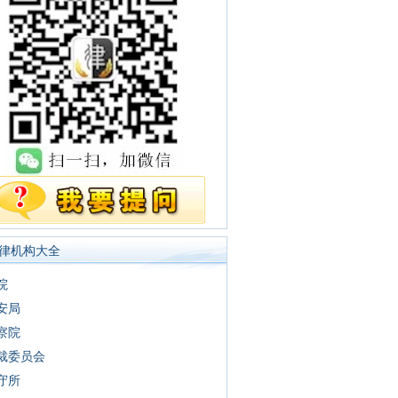
律机构大全
院
安局
察院
裁委员会
守所