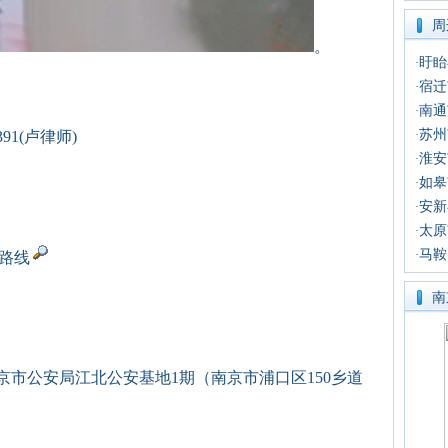
周
。
盱眙
·
宿迁
·
南通
·
苏州
6391(卢律师)
·
淮安
·
如皋
·
安新
·
太原
·
马鞍
·
航路线
南
市公安局江北公安基地1期（南京市浦口区150乡道