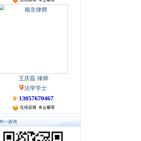
王庆磊 律师
法学学士
13057670467
对一咨询