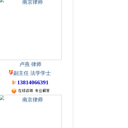
卢燕 律师
副主任 法学学士
13814066391