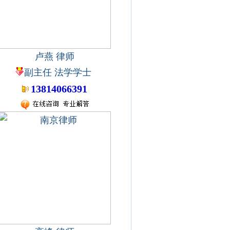
卢燕 律师
副主任 法学学士
13814066391