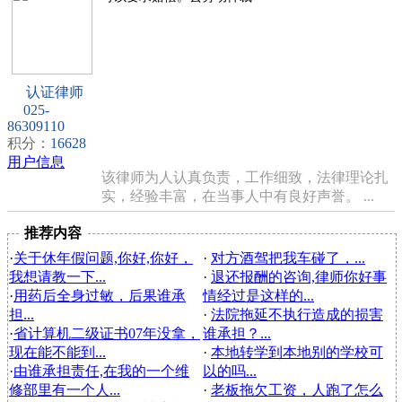
认证律师
025-
86309110
积分：
16628
用户信息
该律师为人认真负责，工作细致，法律理论扎
实，经验丰富，在当事人中有良好声誉。 ...
推荐内容
·
关于休年假问题,你好,你好，
·
对方酒驾把我车碰了，...
我想请教一下...
·
退还报酬的咨询,律师你好事
·
用药后全身过敏，后果谁承
情经过是这样的...
担...
·
法院拖延不执行造成的损害
·
省计算机二级证书07年没拿，
谁承担？...
现在能不能到...
·
本地转学到本地别的学校可
·
由谁承担责任,在我的一个维
以的吗...
修部里有一个人...
·
老板拖欠工资，人跑了怎么