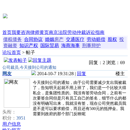
首页
我要咨询
律师黄页
南京法院
劳动仲裁
诉讼指南
债权债务
合同协议
婚姻
房产
交通
医疗
劳动
赔偿
股权
投
资融资
知识产权
国际贸易
海商海事
刑事辩护
论坛首页
> 帖子
回复：2 浏览：69
公司裁员,今天接到公司的通知
网友
2014-10-7 19:31:28 |
回复
楼主
今天接到公司的通知，由于公司需要减少支出我被裁
了，告知明天起就不用上班了，我们是一个比较大得
私企，是集团性质的。我没有签劳动合同，之前有一
次要签合同但是只有员工自己的签名，细节什么的都
没有明确写出来，我就没有签，现在公司突然裁员我
是不是可以要求赔偿，而且还有500元的抵押金。我
头衔：
需要到政府的那个部门反映呢
积分：
3951
用户信息