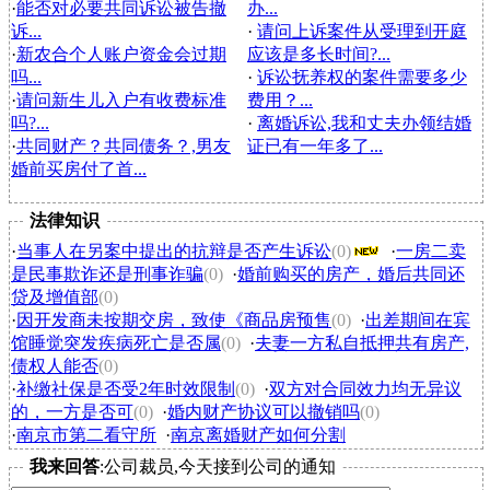
·
能否对必要共同诉讼被告撤
办...
诉...
·
请问上诉案件从受理到开庭
·
新农合个人账户资金会过期
应该是多长时间?...
吗...
·
诉讼抚养权的案件需要多少
·
请问新生儿入户有收费标准
费用？...
吗?...
·
离婚诉讼,我和丈夫办领结婚
·
共同财产？共同债务？,男友
证已有一年多了...
婚前买房付了首...
法律知识
·
当事人在另案中提出的抗辩是否产生诉讼
(0)
·
一房二卖
是民事欺诈还是刑事诈骗
(0)
·
婚前购买的房产，婚后共同还
贷及增值部
(0)
·
因开发商未按期交房，致使《商品房预售
(0)
·
出差期间在宾
馆睡觉突发疾病死亡是否属
(0)
·
夫妻一方私自抵押共有房产,
债权人能否
(0)
·
补缴社保是否受2年时效限制
(0)
·
双方对合同效力均无异议
的，一方是否可
(0)
·
婚内财产协议可以撤销吗
(0)
·
南京市第二看守所
·
南京离婚财产如何分割
我来回答
:公司裁员,今天接到公司的通知