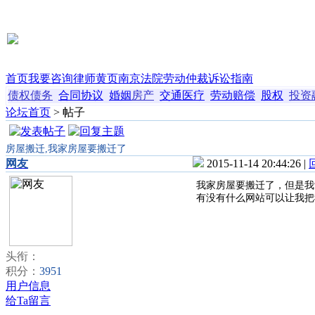
首页
我要咨询
律师黄页
南京法院
劳动仲裁
诉讼指南
债权债务
合同协议
婚姻
房产
交通
医疗
劳动
赔偿
股权
投资
论坛首页
> 帖子
房屋搬迁,我家房屋要搬迁了
网友
2015-11-14 20:44:26 |
我家房屋要搬迁了，但是我
有没有什么网站可以让我把
头衔：
积分：
3951
用户信息
给Ta留言