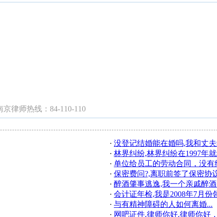
师热线：84-110-110
·
没登记结婚能在婚吗,我和丈夫结
·
林界纠纷,林界纠纷在1997年就经
·
单位给员工的劳动合同，没有约
·
保密费问?,离职前签了保密协议.
·
醉酒肇事逃逸,我一个亲戚醉酒肇
·
会计证年检,我是2008年7月份领
·
与有精神障碍的人如何离婚...
·
网吧证件,律师你好,律师你好，