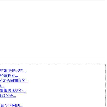
婚没登记结...
镇政府...
定合同期限的...
..
事逃逸这个...
取的会...
请问下网吧...