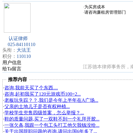
·为买房成本
·请咨询廉租房管理部门
认证律师
025-84110110
头衔：
大法王
积分：
110110
用户信息
江苏德本律师事务所，南京律
给Ta留言
推荐内容
·
咨询,我前天买了个东西....
·
咨询,起初我买了120元游戏币100=2...
·
老板玩失踪？？,我们是今年上半年在A广场...
·
父亲的土地儿子是否有权种植...
·
学校学生兜售四级答案，怎么举报？...
·
鞋的质量问题,买了一双鞋不到一个礼拜开胶...
·
一张欠条,我跟一个包工头打工他欠我钱没给...
·
关于出国辞职问题的咨询,请问出国6年多了...