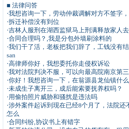
■ 法律问答
·
我想咨询一下，劳动仲裁调解对方不签字，
·
拆迁补偿没有到位
·
吉林人服刑在湖西监狱马上刑满释放家人去
·
合同合理吗？,我是分包外墙刷涂料的
·
我们干了活，老板把我们辞了，工钱没有结
san
·
高律师你好，我想委托你走侵权诉讼
·
我对法院判决不服，可以向最高院南京第三
·
你好！我想咨询一下，在翁源县龙仙镇什么
·
未成生子离开三，成后能索要抚养权吗？
·
用偷拍照片威胁和骚扰是违法吗
·
涉外案件起诉到现在已经8个月了，法院还
怎么
·
合同纠纷,协议书上有错字