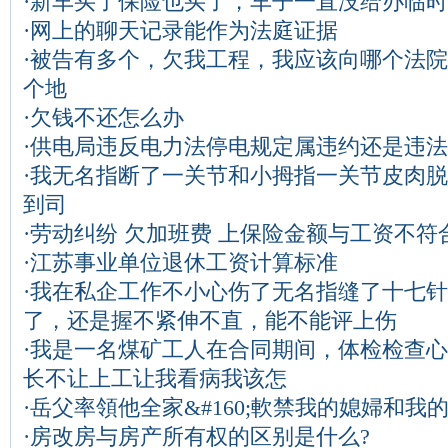
·
新车买了保险也买了，车子一直没给办临时
·
网上的聊天记录能作为法庭证据
·
被告有多个，欠我工程，我应该向哪个法院
个地
·
欠钱不还怎么办
·
供电局违反电力法停电规定属违约还是违法
·
我无名指断了一关节和小拇指一关节皮肉脱
到司
·
劳动纠纷 欠加班费 上保险金额与工资不符
·
江苏事业单位退休工资计算标准
·
我在私企工作不小心伤了无名指缝了十七针
了，还是握不紧伸不直，能不能评上伤
·
我是一名煤矿工人在合同期间，体检检查心
长不让上工让我看病我该怎
·
岳父率領他全家&#160;軟禁我的媳婦和我
·
房改房与房产所有权的区别是什么?