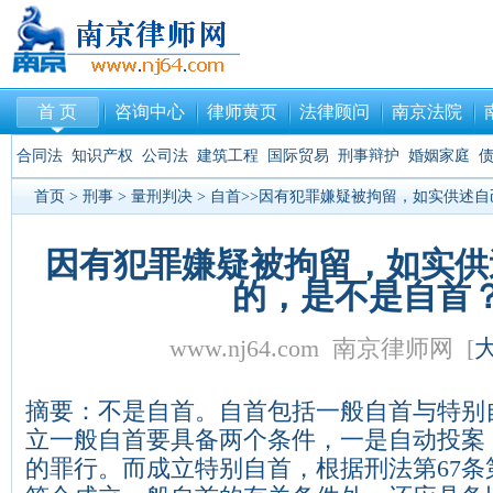
首 页
咨询中心
律师黄页
法律顾问
南京法院
合同法
知识产权
公司法
建筑工程
国际贸易
刑事辩护
婚姻家庭
首页
>
刑事
>
量刑判决
>
自首
>>因有犯罪嫌疑被拘留，如实供述
因有犯罪嫌疑被拘留，如实供
的，是不是自首
www.nj64.com 南京律师网 [
摘要：不是自首。自首包括一般自首与特别
立一般自首要具备两个条件，一是自动投案
的罪行。而成立特别自首，根据刑法第67条