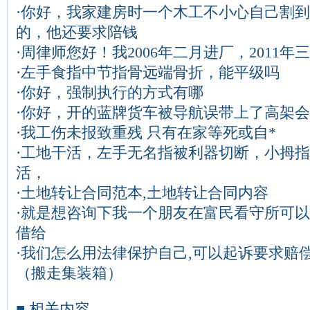
·
你好，我家建房时一个木工不小心自己割到
的，他还要求陪钱
·
周律师您好！我2006年二月进厂，2011
·
左手食指中节指骨远端骨折，能平级吗
·
你好，强制执行的方式有哪
·
你好，开的蓝牌货车被导航误带上了高架会
·
我工伤未报致重残 只有在家等死或自*
·
工地干活，左手无名指被利器切断，小拇指
活，
·
土地转让合同范本,土地转让合同内容
·
就是想咨询下我一个朋友在富民看守所可以
借给
·
我们怎么用法律保护自己,可以起诉要求赔
（搬走集装箱）
■ 相关内容