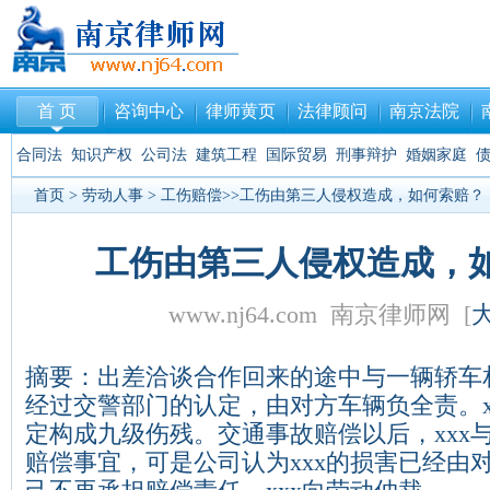
首 页
咨询中心
律师黄页
法律顾问
南京法院
合同法
知识产权
公司法
建筑工程
国际贸易
刑事辩护
婚姻家庭
首页
>
劳动人事
>
工伤赔偿
>>工伤由第三人侵权造成，如何索赔？
工伤由第三人侵权造成，
www.nj64.com 南京律师网 [
摘要：出差洽谈合作回来的途中与一辆轿车
经过交警部门的认定，由对方车辆负全责。x
定构成九级伤残。交通事故赔偿以后，xxx
赔偿事宜，可是公司认为xxx的损害已经由