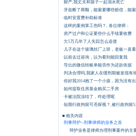
·
财产,我丈夫和孩子一起溺水死亡
·
牙齿断了两颗，能索要哪些赔偿，能索
·
临时安置费补助标准
·
这样的案例算工伤吗？, 各位律师：
·
房产过户和公证要些什么手续要收费
·
欠5万几年了人失踪怎么追债
·
儿子在这个玻璃丝厂上班，老板一直看
·
以前去过咨询，以为看到能回复我
·
导出的微信转账单能否作为还款依据
·
判决合理吗,我家人在缓刑期被发现有
·
你好我2014抱了一个小孩，因为没
·
如何提取住房基金购买二手房
·
卡被法院冻结了，咋处理呢
·
短期行政拘留可否探视？,被行政拘留
■ 相关内容
·
刑事辩护--刑事律师的业务之首
辩护业务是律师办理刑事案件的主要