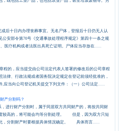
包，既包括工业产品，也包括农业产品，甚至垃圾废物等。另
成后十日内办理丧葬事宜。无名尸体，登报后十日仍无人认
见公安部令第70号《交通事故处理程序规定》第四十一条之规
医疗机构或者法医出具死亡证明。尸体应当存放在......
章程的，应当提交由公司法定代表人签署的修改后的公司章程
照法律、行政法规或者国务院决定规定在登记前须经批准的，
应当向公司登记机关提交下列文件：（一）公司法定......
财产分割吗？
，进行财产分割时，属于同居双方共同财产的，将按共同财
程度较高的，将可能会均等分割处理。 但是，因为双方只短
，分割财产时要根据具体情况确定。 具体而言......