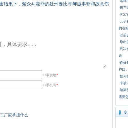
·
这样
害结果下，聚众斗殴罪的处刑要比寻衅滋事罪和故意伤
·
房产
·
欠5
·
儿子
的在
·
以前
·
导出
·
判决
走
·
你好
户口
<<事发地
*
·
如何
·
卡被
<<手机号
*
·
短期
需要
专
工厂应承担什么