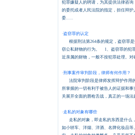
犯罪嫌疑人的聘请，为其提供法律咨询
的委托或者人民法院的指定，担任辩护
委......
·
盗窃罪的认定
根据刑法第264条的规定，盗窃罪是
窃公私财物的行为。 1、盗窃罪的犯
近亲属的财物，一般不按犯罪处理。对确有
·
刑事案件审判阶段，律师有何作用？
法院审判阶段是律师发挥辩护作用的
所掌握的一切有利于被告人的证据和事
关展开全面的唇枪舌战，真正的一场法庭鹿
·
走私的对象有哪些
走私的对象，即走私的东西是什么，
如小轿车、洋烟、洋酒、名牌化妆品等