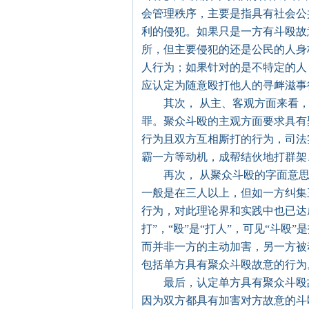
会管理秩序，主要是指具有社会公
利的侵犯。如果只是一方有斗殴故
所，但主要侵犯的还是公民的人身
人行为；如果针对的是不特定的人
应认定为随意殴打他人的寻衅滋事
其次， 从主、客观方面来看，
罪。聚众斗殴的主观方面要求具有
行为且双方互相厮打的行为，司法
霸一方等动机，成帮结伙地打群架
再次， 从聚众斗殴的字面意思来
一般是在三人以上，但如一方纠集
行为，对此理论界和实践中也已达成
打”，“殴”是“打人”，可见“斗
而并非一方的主动加害，另一方被
包括单方具有聚众斗殴故意的行为
最后，认定单方具有聚众斗殴故
因为双方都具有加害对方故意的斗