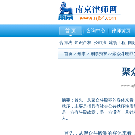
首 页
咨询中心
律师黄页
合同法
知识产权
公司法
建筑工程
国
首页
>
刑事
>
刑事辩护
>>聚众斗殴罪
聚
www.n
摘要：首先，从聚众斗殴罪的客体来看
秩序，主要是指具有社会公共秩序性质
是一方有斗殴故意，另一方没有，且针
人...
首先，从聚众斗殴罪的客体来看