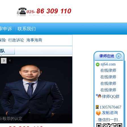
审申诉
联系我们
保险
行政诉讼
海事海商
团队
3
4
nj64.com
在线律师
在线律师
在线律师
在线律师
律师QQ群
13057670467
.发帖咨询
斗殴罪的认定
..微信扫一扫..