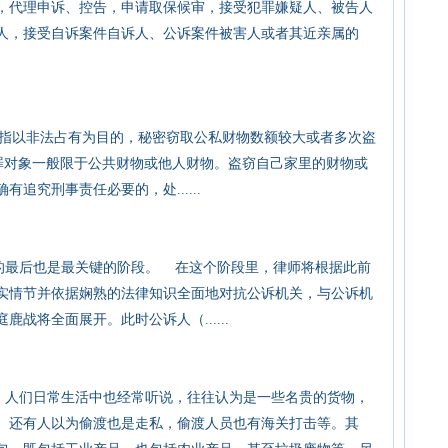
，代理申诉、控告，申请取保候审，接受犯罪嫌疑人、被告人
人，接受自诉案件自诉人、公诉案件被害人或者其近亲属的
指以非法占有为目的，秘密窃取公私财物数额较大或者多次盗
罪对象一般限于公共财物或他人财物。盗窃自己家里的财物或
追究刑事责任必要的，处......
最后也是最关键的阶段。 在这个阶段里，律师将根据此前
实情节并依据娴熟的法律知识全面地对抗公诉机关，与公诉机
战将全面展开。此时公诉人（......
人们日常生活中也经常听说，往往认为是一些名贵的货物，
。还有人以为偷渡也是走私，偷渡人员也有海关打击等。其