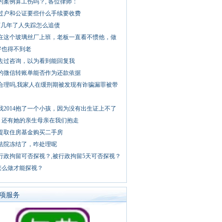
的案例算工伤吗？, 各位律师：
过户和公证要些什么手续要收费
万几年了人失踪怎么追债
在这个玻璃丝厂上班，老板一直看不惯他，做
好也得不到老
去过咨询，以为看到能回复我
的微信转账单能否作为还款依据
合理吗,我家人在缓刑期被发现有诈骗漏罪被带
我2014抱了一个小孩，因为没有出生证上不了
。还有她的亲生母亲在我们抱走
提取住房基金购买二手房
法院冻结了，咋处理呢
行政拘留可否探视？,被行政拘留5天可否探视？
怎么做才能探视？
项服务