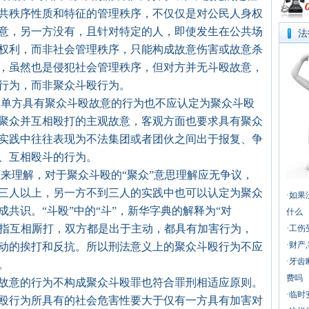
共秩序性质和特征的管理秩序，不仅仅是对公民人身权
意，另一方没有，且针对特定的人，即使发生在公共场
法
权利，而非社会管理秩序，只能构成故意伤害或故意杀
，虽然也是侵犯社会管理秩序，但对方并无斗殴故意，
行为，而非聚众斗殴行为。
单方具有聚众斗殴故意的行为也不应认定为聚众斗殴
聚众并互相殴打的主观故意，客观方面也要求具有聚众
实践中往往表现为不法集团或者团伙之间出于报复、争
、互相殴斗的行为。
理解，对于聚众斗殴的“聚众”意思理解应无争议，
三人以上，另一方不到三人的实践中也可以认定为聚众
·
如果
共识。“斗殴”中的“斗”，新华字典的解释为“对
什么
殴”是指互相厮打，双方都是出于主动，都具有加害行为，
·
工伤
·
财产
动的挨打和反抗。所以刑法意义上的聚众斗殴行为不应
·
牙齿
。
费吗
意的行为不构成聚众斗殴罪也符合罪刑相适应原则。
·
临时
殴行为所具有的社会危害性要大于仅有一方具有加害对