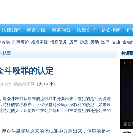
法律顾问
南京法院
南京仲裁
法律文书
诉讼指南
再
际贸易
刑事辩护
婚姻家庭
债权债务
房产
拆迁
劳动
医疗
交通
金融
的认定
律师
1
2
众斗殴罪的认定
j64.com 南京律师网 [
大
中
小
]
，聚众斗殴罪从原来的流氓罪中分离出来，侵犯的是社会管理
和特征的管理秩序，不仅仅是对公民人身权利的侵犯。如果只
对特定的人，即使发生在公共场所，但主要侵犯的还是公民的
聚众
，聚众斗殴罪从原来的流氓罪中分离出来，侵犯的是社